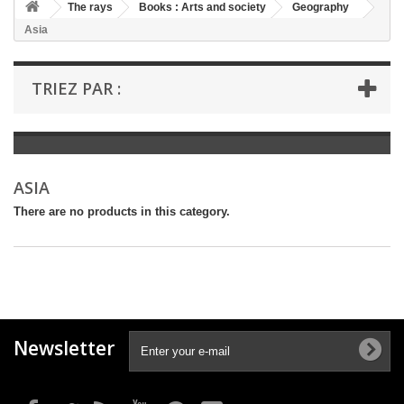
+
The rays
Books : Arts and society
Geography
Asia
+
BOOKS : LITERATURE
+
BOOKS : YOUTH
TRIEZ PAR :
+
BOOKS : COMICS AND HUMOUR
+
BOOKS : LEISURE AND PRACTICAL LIFE
+
BOOKS : SCHOOL AND DICTIONARY
ASIA
+
LIVRES ANCIENS AVANT 1945
There are no products in this category.
Newsletter