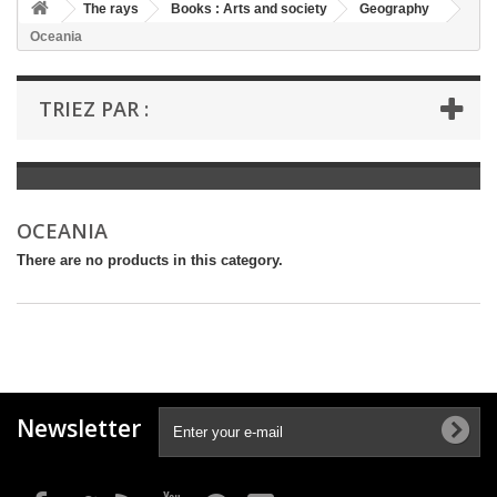
+
The rays
Books : Arts and society
Geography
Oceania
+
BOOKS : LITERATURE
+
BOOKS : YOUTH
TRIEZ PAR :
+
BOOKS : COMICS AND HUMOUR
+
BOOKS : LEISURE AND PRACTICAL LIFE
+
BOOKS : SCHOOL AND DICTIONARY
OCEANIA
+
LIVRES ANCIENS AVANT 1945
There are no products in this category.
Newsletter