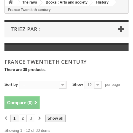
+
The rays
Books : Arts and society
History
France Twentieth century
+
BOOKS : LITERATURE
+
BOOKS : YOUTH
TRIEZ PAR :
+
BOOKS : COMICS AND HUMOUR
+
BOOKS : LEISURE AND PRACTICAL LIFE
+
BOOKS : SCHOOL AND DICTIONARY
FRANCE TWENTIETH CENTURY
+
LIVRES ANCIENS AVANT 1945
There are 30 products.
Sort by
Show
per page
--
12
Compare (
0
)
1
2
3
Show all
Showing 1 - 12 of 30 items