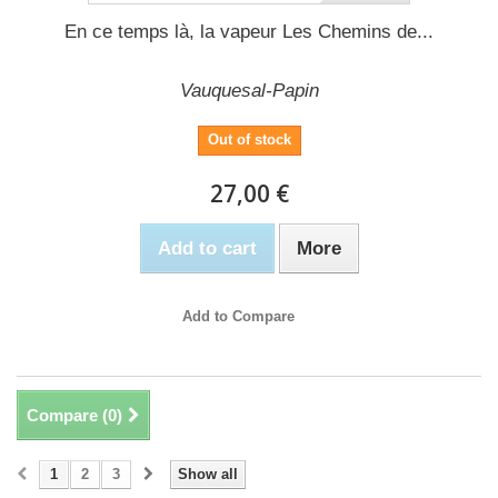
En ce temps là, la vapeur Les Chemins de...
Vauquesal-Papin
Out of stock
27,00 €
Add to cart
More
Add to Compare
Compare (
0
)
1
2
3
Show all