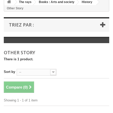
+
The rays
Books : Arts and society
History
Other Story
+
BOOKS : LITERATURE
+
BOOKS : YOUTH
TRIEZ PAR :
+
BOOKS : COMICS AND HUMOUR
+
BOOKS : LEISURE AND PRACTICAL LIFE
+
BOOKS : SCHOOL AND DICTIONARY
OTHER STORY
+
LIVRES ANCIENS AVANT 1945
There is 1 product.
Sort by
--
Compare (
0
)
Showing 1 - 1 of 1 item