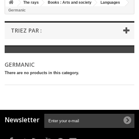
+
The rays
Books : Arts and society
Languages
Germanic
+
BOOKS : LITERATURE
+
BOOKS : YOUTH
TRIEZ PAR :
+
BOOKS : COMICS AND HUMOUR
+
BOOKS : LEISURE AND PRACTICAL LIFE
+
BOOKS : SCHOOL AND DICTIONARY
GERMANIC
+
LIVRES ANCIENS AVANT 1945
There are no products in this category.
Newsletter