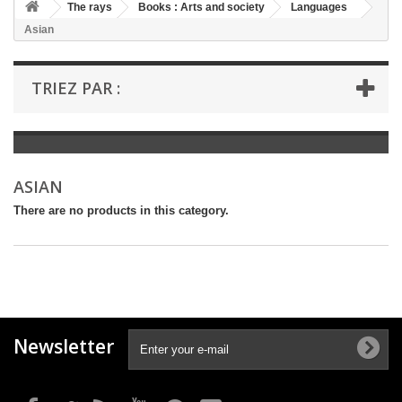
+
The rays
Books : Arts and society
Languages
Asian
+
BOOKS : LITERATURE
+
BOOKS : YOUTH
TRIEZ PAR :
+
BOOKS : COMICS AND HUMOUR
+
BOOKS : LEISURE AND PRACTICAL LIFE
+
BOOKS : SCHOOL AND DICTIONARY
ASIAN
+
LIVRES ANCIENS AVANT 1945
There are no products in this category.
Newsletter