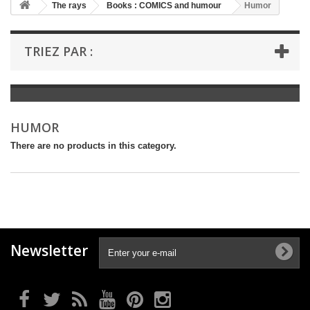
+
The rays
Books : COMICS and humour
Humor
+
BOOKS : LITERATURE
TRIEZ PAR :
+
BOOKS : YOUTH
+
BOOKS : COMICS AND HUMOUR
+
BOOKS : LEISURE AND PRACTICAL LIFE
HUMOR
+
BOOKS : SCHOOL AND DICTIONARY
There are no products in this category.
+
LIVRES ANCIENS AVANT 1945
Newsletter