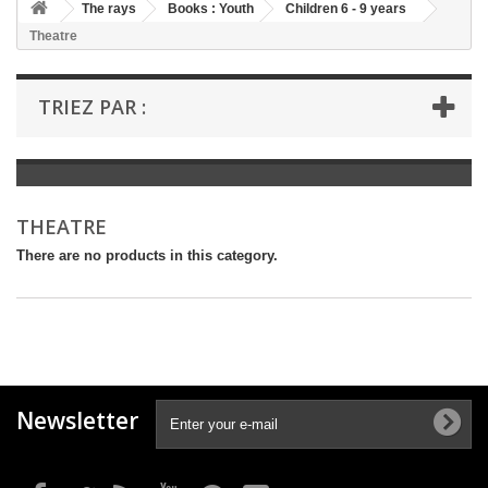
+
The rays
Books : Youth
Children 6 - 9 years
Theatre
+
BOOKS : LITERATURE
+
BOOKS : YOUTH
TRIEZ PAR :
+
BOOKS : COMICS AND HUMOUR
+
BOOKS : LEISURE AND PRACTICAL LIFE
+
BOOKS : SCHOOL AND DICTIONARY
THEATRE
+
LIVRES ANCIENS AVANT 1945
There are no products in this category.
Newsletter