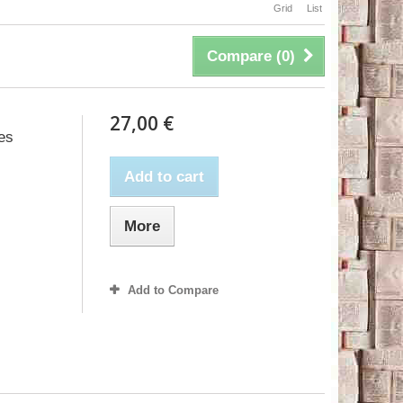
Grid
List
Compare (
0
)
27,00 €
es
Add to cart
More
Add to Compare