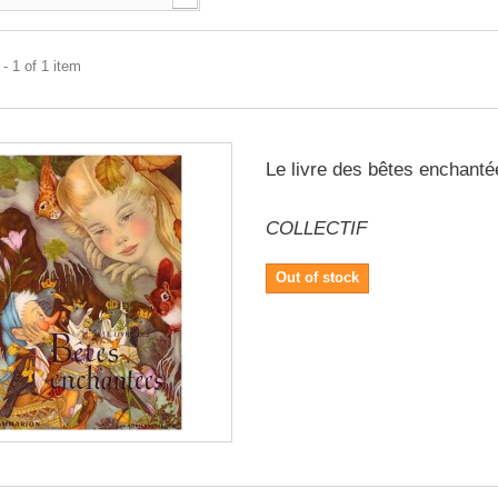
- 1 of 1 item
Le livre des bêtes enchanté
COLLECTIF
Out of stock