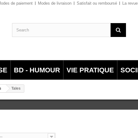
odes de paiement
Modes de livraison
Satisfait ou remboursé
La revue
SE
BD - HUMOUR
VIE PRATIQUE
SOCI
s
Tales
--