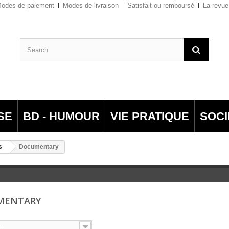
odes de paiement
Modes de livraison
Satisfait ou remboursé
La revue
SE
BD - HUMOUR
VIE PRATIQUE
SOCI
s
Documentary
MENTARY
--