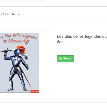
- 4 of 4 items
Les plus belles légendes d
âge
In Stock