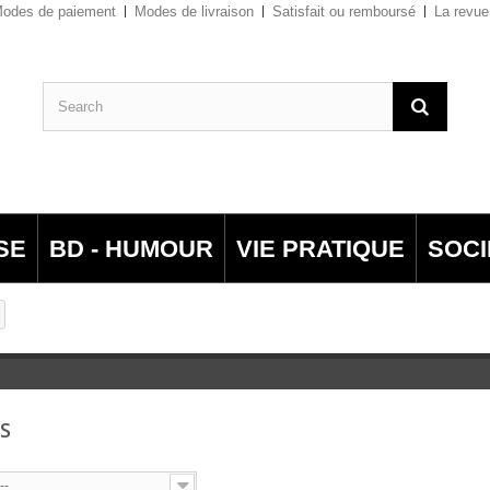
odes de paiement
Modes de livraison
Satisfait ou remboursé
La revue
SE
BD - HUMOUR
VIE PRATIQUE
SOCI
LS
--