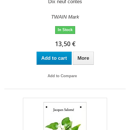
Dix neuf contes
TWAIN Mark
In Stock
13,50 €
Add to cart
More
Add to Compare