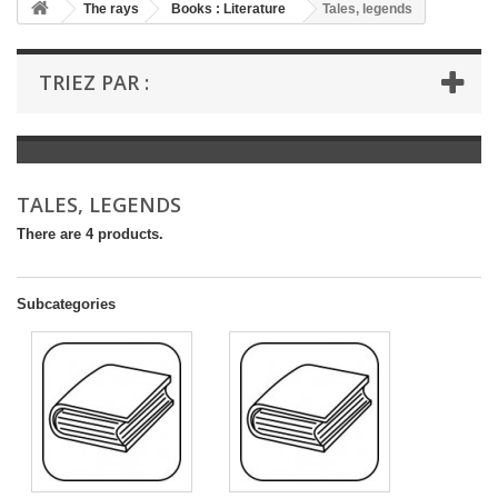
+
The rays
Books : Literature
Tales, legends
+
BOOKS : LITERATURE
TRIEZ PAR :
+
BOOKS : YOUTH
+
BOOKS : COMICS AND HUMOUR
+
BOOKS : LEISURE AND PRACTICAL LIFE
TALES, LEGENDS
+
BOOKS : SCHOOL AND DICTIONARY
There are 4 products.
+
LIVRES ANCIENS AVANT 1945
Subcategories