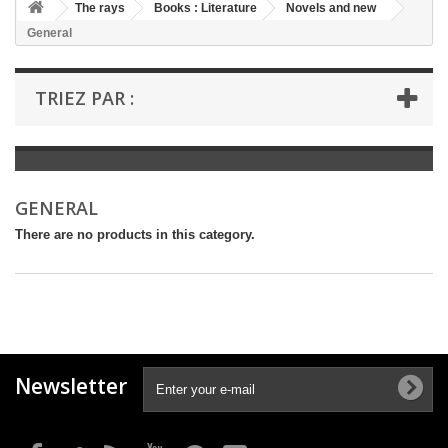
+
The rays
Books : Literature
Novels and new
General
+
BOOKS : LITERATURE
+
BOOKS : YOUTH
TRIEZ PAR :
+
BOOKS : COMICS AND HUMOUR
+
BOOKS : LEISURE AND PRACTICAL LIFE
+
BOOKS : SCHOOL AND DICTIONARY
GENERAL
+
LIVRES ANCIENS AVANT 1945
There are no products in this category.
Newsletter