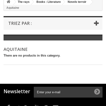
+
The rays
Books : Literature
Novels terroir
Aquitaine
+
BOOKS : LITERATURE
+
BOOKS : YOUTH
TRIEZ PAR :
+
BOOKS : COMICS AND HUMOUR
+
BOOKS : LEISURE AND PRACTICAL LIFE
+
BOOKS : SCHOOL AND DICTIONARY
AQUITAINE
+
LIVRES ANCIENS AVANT 1945
There are no products in this category.
Newsletter