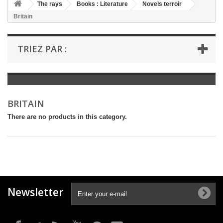
+
The rays
Books : Literature
Novels terroir
Britain
+
BOOKS : LITERATURE
+
BOOKS : YOUTH
TRIEZ PAR :
+
BOOKS : COMICS AND HUMOUR
+
BOOKS : LEISURE AND PRACTICAL LIFE
+
BOOKS : SCHOOL AND DICTIONARY
BRITAIN
+
LIVRES ANCIENS AVANT 1945
There are no products in this category.
Newsletter