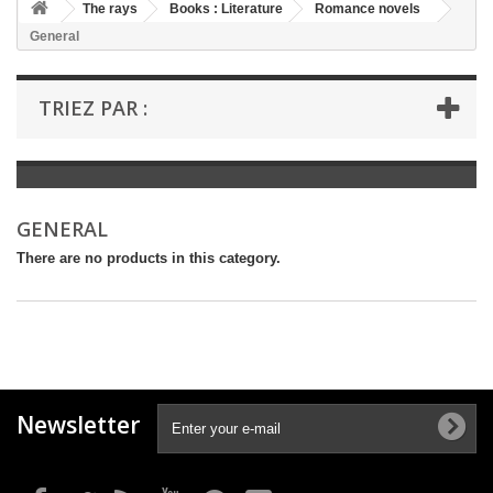
+
The rays
Books : Literature
Romance novels
General
+
BOOKS : LITERATURE
+
BOOKS : YOUTH
TRIEZ PAR :
+
BOOKS : COMICS AND HUMOUR
+
BOOKS : LEISURE AND PRACTICAL LIFE
+
BOOKS : SCHOOL AND DICTIONARY
GENERAL
+
LIVRES ANCIENS AVANT 1945
There are no products in this category.
Newsletter