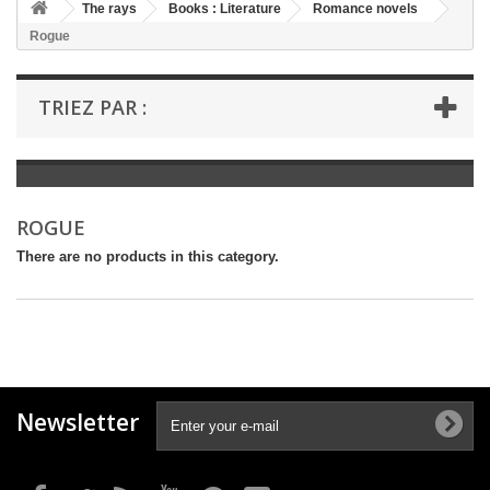
+
The rays
Books : Literature
Romance novels
Rogue
+
BOOKS : LITERATURE
+
BOOKS : YOUTH
TRIEZ PAR :
+
BOOKS : COMICS AND HUMOUR
+
BOOKS : LEISURE AND PRACTICAL LIFE
+
BOOKS : SCHOOL AND DICTIONARY
ROGUE
+
LIVRES ANCIENS AVANT 1945
There are no products in this category.
Newsletter