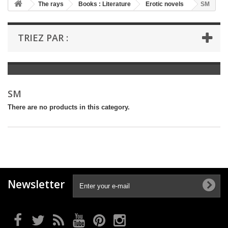
+
The rays
Books : Literature
Erotic novels
SM
+
BOOKS : LITERATURE
TRIEZ PAR :
+
BOOKS : YOUTH
+
BOOKS : COMICS AND HUMOUR
+
BOOKS : LEISURE AND PRACTICAL LIFE
SM
+
BOOKS : SCHOOL AND DICTIONARY
There are no products in this category.
+
LIVRES ANCIENS AVANT 1945
Newsletter