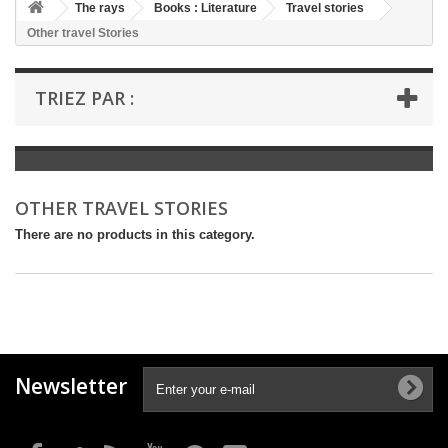
+
The rays
Books : Literature
Travel stories
Other travel Stories
+
BOOKS : LITERATURE
+
BOOKS : YOUTH
TRIEZ PAR :
+
BOOKS : COMICS AND HUMOUR
+
BOOKS : LEISURE AND PRACTICAL LIFE
+
BOOKS : SCHOOL AND DICTIONARY
OTHER TRAVEL STORIES
+
LIVRES ANCIENS AVANT 1945
There are no products in this category.
Newsletter