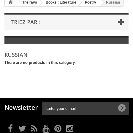
+
The rays
Books : Literature
Poetry
Russian
+
BOOKS : LITERATURE
TRIEZ PAR :
+
BOOKS : YOUTH
+
BOOKS : COMICS AND HUMOUR
+
BOOKS : LEISURE AND PRACTICAL LIFE
RUSSIAN
+
BOOKS : SCHOOL AND DICTIONARY
There are no products in this category.
+
LIVRES ANCIENS AVANT 1945
Newsletter