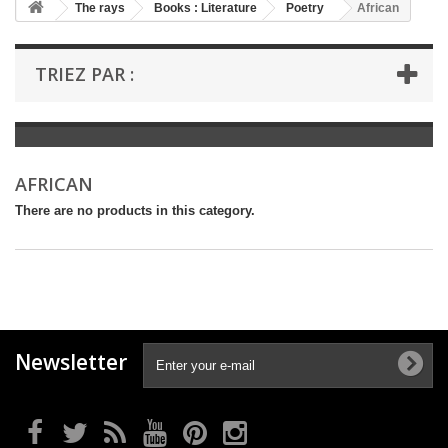
+
The rays
Books : Literature
Poetry
African
+
BOOKS : LITERATURE
TRIEZ PAR :
+
BOOKS : YOUTH
+
BOOKS : COMICS AND HUMOUR
+
BOOKS : LEISURE AND PRACTICAL LIFE
AFRICAN
+
BOOKS : SCHOOL AND DICTIONARY
There are no products in this category.
+
LIVRES ANCIENS AVANT 1945
Newsletter