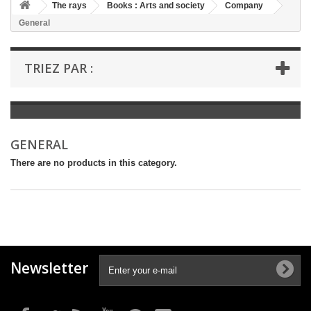
+
The rays
Books : Arts and society
Company
General
+
BOOKS : LITERATURE
+
BOOKS : YOUTH
TRIEZ PAR :
+
BOOKS : COMICS AND HUMOUR
+
BOOKS : LEISURE AND PRACTICAL LIFE
+
BOOKS : SCHOOL AND DICTIONARY
GENERAL
+
LIVRES ANCIENS AVANT 1945
There are no products in this category.
Newsletter