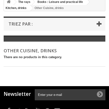
+
The rays
Books : Leisure and practical life
Kitchen, drinks
Other Cuisine, drinks
+
BOOKS : LITERATURE
+
BOOKS : YOUTH
TRIEZ PAR :
+
BOOKS : COMICS AND HUMOUR
+
BOOKS : LEISURE AND PRACTICAL LIFE
+
BOOKS : SCHOOL AND DICTIONARY
OTHER CUISINE, DRINKS
+
LIVRES ANCIENS AVANT 1945
There are no products in this category.
Newsletter