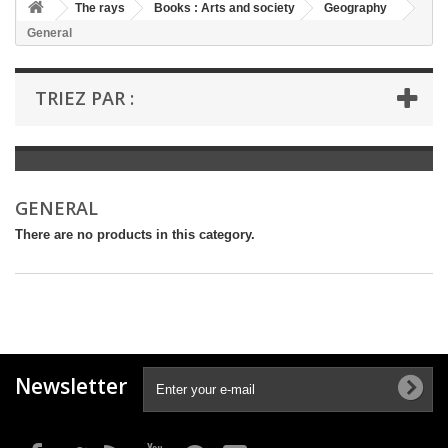
+
The rays
Books : Arts and society
Geography
General
+
BOOKS : LITERATURE
+
BOOKS : YOUTH
TRIEZ PAR :
+
BOOKS : COMICS AND HUMOUR
+
BOOKS : LEISURE AND PRACTICAL LIFE
+
BOOKS : SCHOOL AND DICTIONARY
GENERAL
+
LIVRES ANCIENS AVANT 1945
There are no products in this category.
Newsletter