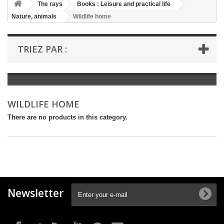
+
The rays
Books : Leisure and practical life
Nature, animals
Wildlife home
+
BOOKS : LITERATURE
+
BOOKS : YOUTH
TRIEZ PAR :
+
BOOKS : COMICS AND HUMOUR
+
BOOKS : LEISURE AND PRACTICAL LIFE
+
BOOKS : SCHOOL AND DICTIONARY
WILDLIFE HOME
+
LIVRES ANCIENS AVANT 1945
There are no products in this category.
Newsletter