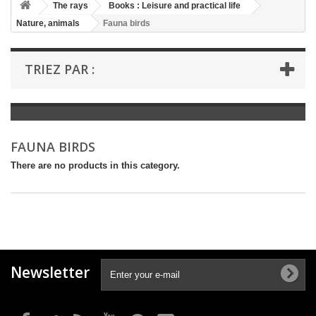
+
The rays
Books : Leisure and practical life
Nature, animals
Fauna birds
+
BOOKS : LITERATURE
+
BOOKS : YOUTH
TRIEZ PAR :
+
BOOKS : COMICS AND HUMOUR
+
BOOKS : LEISURE AND PRACTICAL LIFE
+
BOOKS : SCHOOL AND DICTIONARY
FAUNA BIRDS
+
LIVRES ANCIENS AVANT 1945
There are no products in this category.
Newsletter