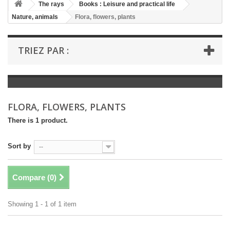
+
The rays
Books : Leisure and practical life
Nature, animals
Flora, flowers, plants
+
BOOKS : LITERATURE
+
BOOKS : YOUTH
TRIEZ PAR :
+
BOOKS : COMICS AND HUMOUR
+
BOOKS : LEISURE AND PRACTICAL LIFE
+
BOOKS : SCHOOL AND DICTIONARY
FLORA, FLOWERS, PLANTS
+
LIVRES ANCIENS AVANT 1945
There is 1 product.
Sort by
--
Compare (
0
)
Showing 1 - 1 of 1 item