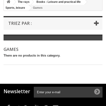
+
The rays
Books : Leisure and practical life
Sports, leisure
Games
+
BOOKS : LITERATURE
+
BOOKS : YOUTH
TRIEZ PAR :
+
BOOKS : COMICS AND HUMOUR
+
BOOKS : LEISURE AND PRACTICAL LIFE
+
BOOKS : SCHOOL AND DICTIONARY
GAMES
+
LIVRES ANCIENS AVANT 1945
There are no products in this category.
Newsletter