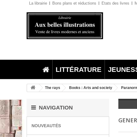
La librairie
Bons plans et réductions
Etats des livres
M
LITTÉRATURE
JEUNES
The rays
Books : Arts and society
Paranorm
NAVIGATION
GENE
NOUVEAUTÉS