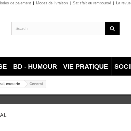
odes de paiement
Modes de livraison
Satisfait ou remboursé
La revue
SE
BD - HUMOUR
VIE PRATIQUE
SOCI
al, esoteric
General
RAL