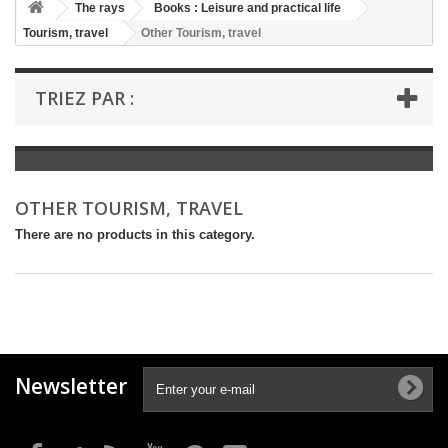
+
The rays
Books : Leisure and practical life
Tourism, travel
Other Tourism, travel
+
BOOKS : LITERATURE
+
BOOKS : YOUTH
TRIEZ PAR :
+
BOOKS : COMICS AND HUMOUR
+
BOOKS : LEISURE AND PRACTICAL LIFE
+
BOOKS : SCHOOL AND DICTIONARY
OTHER TOURISM, TRAVEL
+
LIVRES ANCIENS AVANT 1945
There are no products in this category.
Newsletter