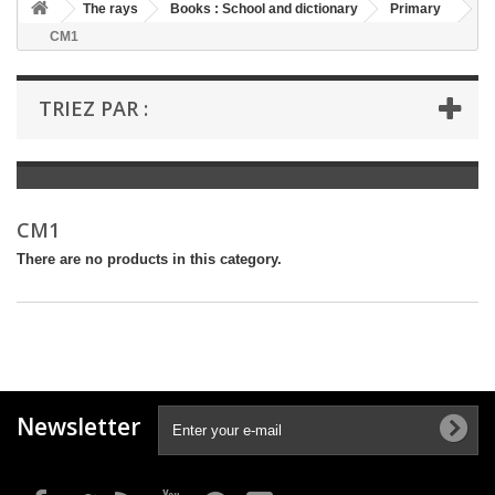
+
The rays
Books : School and dictionary
Primary
CM1
+
BOOKS : LITERATURE
+
BOOKS : YOUTH
TRIEZ PAR :
+
BOOKS : COMICS AND HUMOUR
+
BOOKS : LEISURE AND PRACTICAL LIFE
+
BOOKS : SCHOOL AND DICTIONARY
CM1
+
LIVRES ANCIENS AVANT 1945
There are no products in this category.
Newsletter