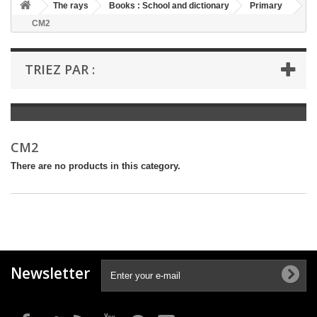
+
The rays
Books : School and dictionary
Primary
CM2
+
BOOKS : LITERATURE
+
BOOKS : YOUTH
TRIEZ PAR :
+
BOOKS : COMICS AND HUMOUR
+
BOOKS : LEISURE AND PRACTICAL LIFE
+
BOOKS : SCHOOL AND DICTIONARY
CM2
+
LIVRES ANCIENS AVANT 1945
There are no products in this category.
Newsletter