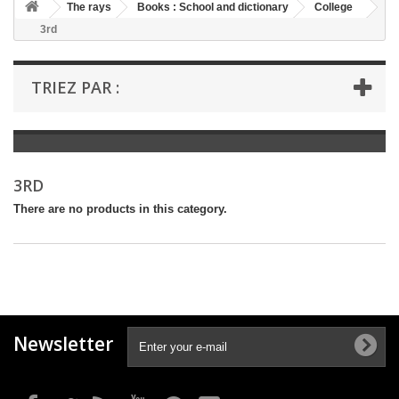
+
The rays
Books : School and dictionary
College
3rd
+
BOOKS : LITERATURE
+
BOOKS : YOUTH
TRIEZ PAR :
+
BOOKS : COMICS AND HUMOUR
+
BOOKS : LEISURE AND PRACTICAL LIFE
+
BOOKS : SCHOOL AND DICTIONARY
3RD
+
LIVRES ANCIENS AVANT 1945
There are no products in this category.
Newsletter