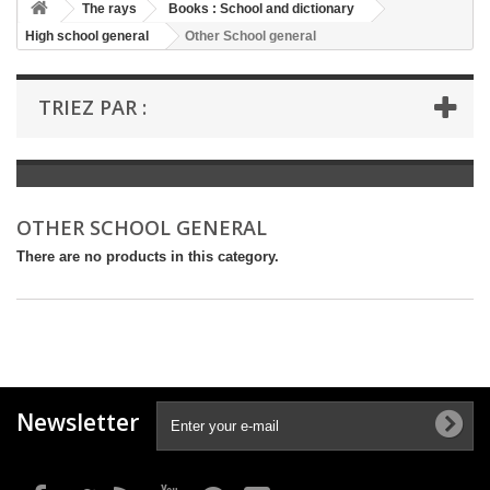
+
The rays
Books : School and dictionary
High school general
Other School general
+
BOOKS : LITERATURE
+
BOOKS : YOUTH
TRIEZ PAR :
+
BOOKS : COMICS AND HUMOUR
+
BOOKS : LEISURE AND PRACTICAL LIFE
+
BOOKS : SCHOOL AND DICTIONARY
OTHER SCHOOL GENERAL
+
LIVRES ANCIENS AVANT 1945
There are no products in this category.
Newsletter