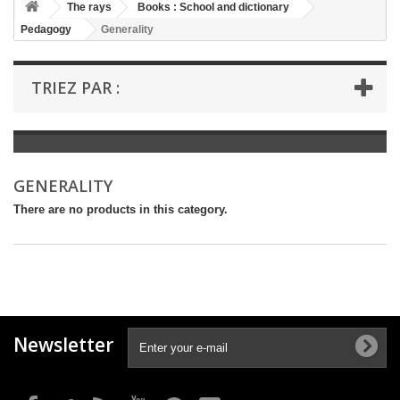
+
The rays
Books : School and dictionary
Pedagogy
Generality
+
BOOKS : LITERATURE
+
BOOKS : YOUTH
TRIEZ PAR :
+
BOOKS : COMICS AND HUMOUR
+
BOOKS : LEISURE AND PRACTICAL LIFE
+
BOOKS : SCHOOL AND DICTIONARY
GENERALITY
+
LIVRES ANCIENS AVANT 1945
There are no products in this category.
Newsletter