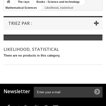
+
The rays
Books : Science and technology
Mathematical Sciences
Likelihood, statistical
+
BOOKS : LITERATURE
+
BOOKS : YOUTH
TRIEZ PAR :
+
BOOKS : COMICS AND HUMOUR
+
BOOKS : LEISURE AND PRACTICAL LIFE
+
BOOKS : SCHOOL AND DICTIONARY
LIKELIHOOD, STATISTICAL
+
LIVRES ANCIENS AVANT 1945
There are no products in this category.
Newsletter