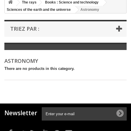
+
The rays
Books : Science and technology
Sciences of the earth and the universe
Astronomy
+
BOOKS : LITERATURE
+
BOOKS : YOUTH
TRIEZ PAR :
+
BOOKS : COMICS AND HUMOUR
+
BOOKS : LEISURE AND PRACTICAL LIFE
+
BOOKS : SCHOOL AND DICTIONARY
ASTRONOMY
+
LIVRES ANCIENS AVANT 1945
There are no products in this category.
Newsletter