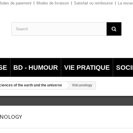
odes de paiement
Modes de livraison
Satisfait ou remboursé
La revue
SE
BD - HUMOUR
VIE PRATIQUE
SOCI
ciences of the earth and the universe
Volcanology
ANOLOGY