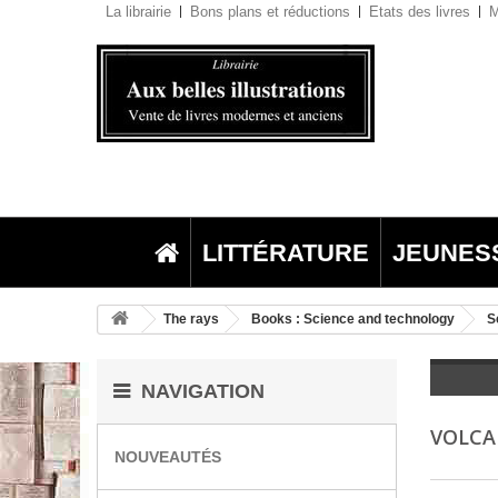
La librairie
Bons plans et réductions
Etats des livres
M
LITTÉRATURE
JEUNES
The rays
Books : Science and technology
S
NAVIGATION
VOLC
NOUVEAUTÉS