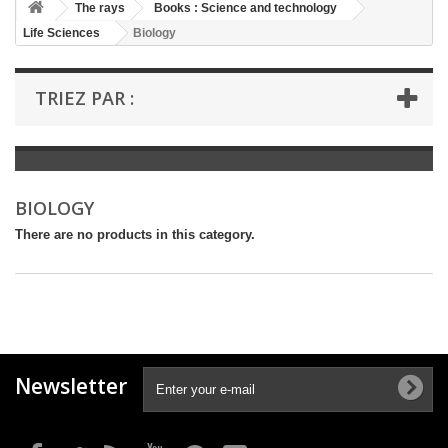
+
The rays
Books : Science and technology
Life Sciences
Biology
+
BOOKS : LITERATURE
+
BOOKS : YOUTH
TRIEZ PAR :
+
BOOKS : COMICS AND HUMOUR
+
BOOKS : LEISURE AND PRACTICAL LIFE
+
BOOKS : SCHOOL AND DICTIONARY
BIOLOGY
+
LIVRES ANCIENS AVANT 1945
There are no products in this category.
Newsletter