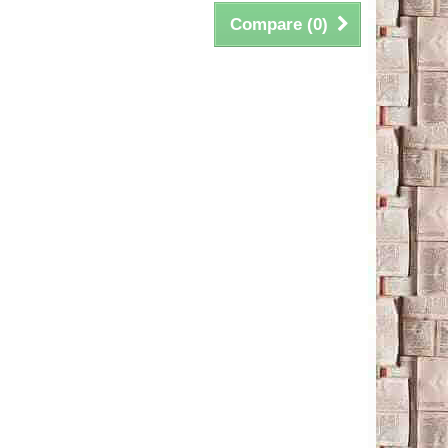
Compare (
0
)