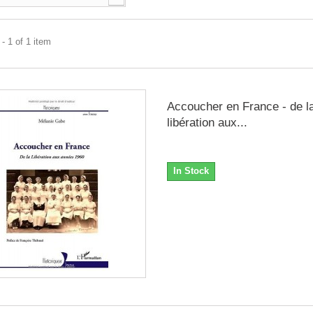
- 1 of 1 item
Accoucher en France - de l
libération aux...
In Stock