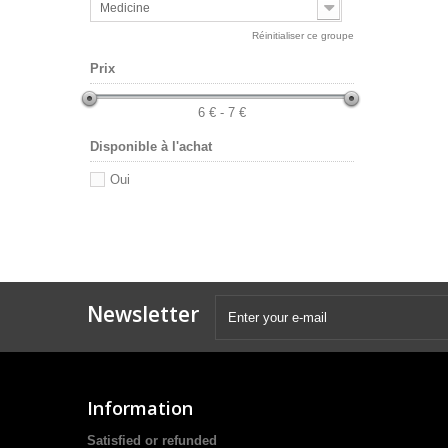
Medicine
Réinitialiser ce groupe
Prix
6 € - 7 €
Disponible à l'achat
Oui
Newsletter
Information
Satisfied or refunded