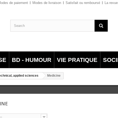
odes de paiement
Modes de livraison
Satisfait ou remboursé
La revue
SE
BD - HUMOUR
VIE PRATIQUE
SOCI
echnical, applied sciences
Medicine
INE
--