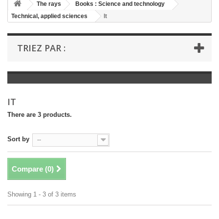
+
The rays
Books : Science and technology
Technical, applied sciences
It
+
BOOKS : LITERATURE
+
BOOKS : YOUTH
TRIEZ PAR :
+
BOOKS : COMICS AND HUMOUR
+
BOOKS : LEISURE AND PRACTICAL LIFE
+
BOOKS : SCHOOL AND DICTIONARY
IT
+
LIVRES ANCIENS AVANT 1945
There are 3 products.
Sort by
--
Compare (
0
)
Showing 1 - 3 of 3 items