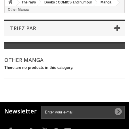
+
The rays
Books : COMICS and humour
Manga
Other Manga
+
BOOKS : LITERATURE
+
BOOKS : YOUTH
TRIEZ PAR :
+
BOOKS : COMICS AND HUMOUR
+
BOOKS : LEISURE AND PRACTICAL LIFE
+
BOOKS : SCHOOL AND DICTIONARY
OTHER MANGA
+
LIVRES ANCIENS AVANT 1945
There are no products in this category.
Newsletter