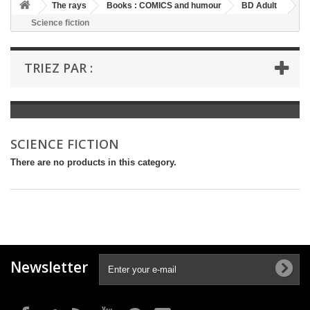
+
The rays
Books : COMICS and humour
BD Adult
Science fiction
+
BOOKS : LITERATURE
+
BOOKS : YOUTH
TRIEZ PAR :
+
BOOKS : COMICS AND HUMOUR
+
BOOKS : LEISURE AND PRACTICAL LIFE
+
BOOKS : SCHOOL AND DICTIONARY
SCIENCE FICTION
+
LIVRES ANCIENS AVANT 1945
There are no products in this category.
Newsletter