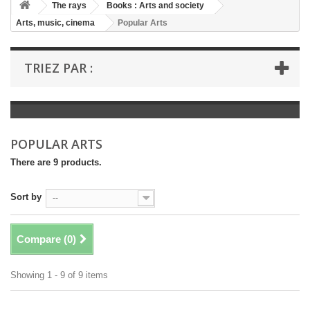
+
The rays
Books : Arts and society
Arts, music, cinema
Popular Arts
+
BOOKS : LITERATURE
+
BOOKS : YOUTH
TRIEZ PAR :
+
BOOKS : COMICS AND HUMOUR
+
BOOKS : LEISURE AND PRACTICAL LIFE
+
BOOKS : SCHOOL AND DICTIONARY
POPULAR ARTS
+
LIVRES ANCIENS AVANT 1945
There are 9 products.
Sort by
--
Compare (
0
)
Showing 1 - 9 of 9 items