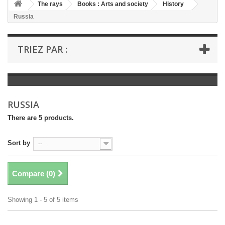
+
The rays
Books : Arts and society
History
Russia
+
BOOKS : LITERATURE
+
BOOKS : YOUTH
TRIEZ PAR :
+
BOOKS : COMICS AND HUMOUR
+
BOOKS : LEISURE AND PRACTICAL LIFE
+
BOOKS : SCHOOL AND DICTIONARY
RUSSIA
+
LIVRES ANCIENS AVANT 1945
There are 5 products.
Sort by
--
Compare (
0
)
Showing 1 - 5 of 5 items