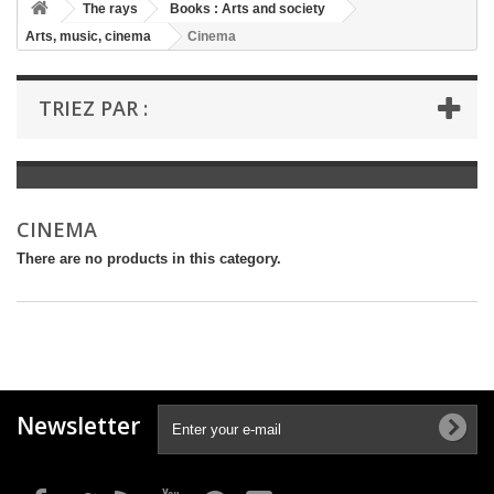
+
The rays
Books : Arts and society
Arts, music, cinema
Cinema
+
BOOKS : LITERATURE
+
BOOKS : YOUTH
TRIEZ PAR :
+
BOOKS : COMICS AND HUMOUR
+
BOOKS : LEISURE AND PRACTICAL LIFE
+
BOOKS : SCHOOL AND DICTIONARY
CINEMA
+
LIVRES ANCIENS AVANT 1945
There are no products in this category.
Newsletter