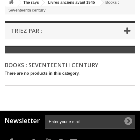
+
The rays
Livres anciens avant 1945
Books :
Seventeenth century
+
BOOKS : LITERATURE
+
BOOKS : YOUTH
TRIEZ PAR :
+
BOOKS : COMICS AND HUMOUR
+
BOOKS : LEISURE AND PRACTICAL LIFE
+
BOOKS : SCHOOL AND DICTIONARY
BOOKS : SEVENTEENTH CENTURY
+
LIVRES ANCIENS AVANT 1945
There are no products in this category.
Newsletter