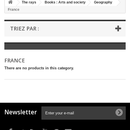
+
The rays
Books : Arts and society
Geography
France
+
BOOKS : LITERATURE
+
BOOKS : YOUTH
TRIEZ PAR :
+
BOOKS : COMICS AND HUMOUR
+
BOOKS : LEISURE AND PRACTICAL LIFE
+
BOOKS : SCHOOL AND DICTIONARY
FRANCE
+
LIVRES ANCIENS AVANT 1945
There are no products in this category.
Newsletter