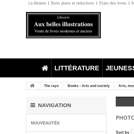
La librairie
Bons plans et réductions
Etats des livres
M
LITTÉRATURE
JEUNES
The rays
Books : Arts and society
Arts, mu
NAVIGATION
PHOT
NOUVEAUTÉS
Sort by