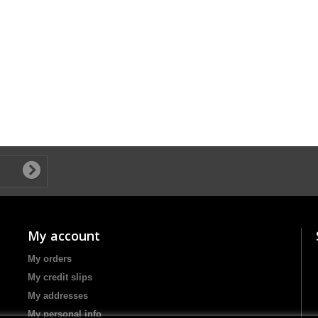
My account
My orders
My credit slips
My addresses
My personal info