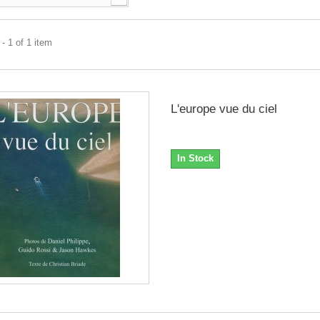
- 1 of 1 item
L'europe vue du ciel
In Stock