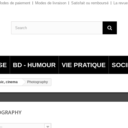
odes de paiement
Modes de livraison
Satisfait ou remboursé
La revue
SE
BD - HUMOUR
VIE PRATIQUE
SOCI
sic, cinema
Photography
OGRAPHY
--