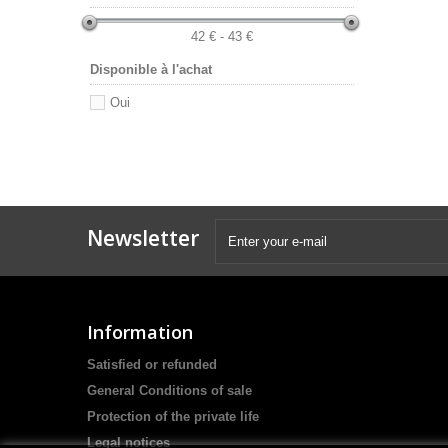
42 € - 43 €
Disponible à l'achat
Oui
Newsletter
Information
Satisfied or refunded
General Conditions of sale
Protection of the private life
Legal notices