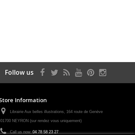
Follow us
Store Information
Librairie Aux belles illustrations, 164 route de Genève
01700 NEYRON (sur rendez vous uniquement)
Call us now:
04 78 58 23 27