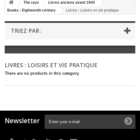
+
The rays
Livres anciens avant 1945
Books : Eighteenth century
Livres : Loisirs et vie pratique
+
BOOKS : LITERATURE
+
BOOKS : YOUTH
TRIEZ PAR :
+
BOOKS : COMICS AND HUMOUR
+
BOOKS : LEISURE AND PRACTICAL LIFE
+
BOOKS : SCHOOL AND DICTIONARY
LIVRES : LOISIRS ET VIE PRATIQUE
+
LIVRES ANCIENS AVANT 1945
There are no products in this category.
Newsletter